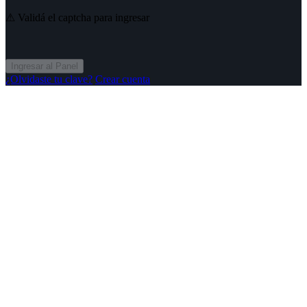
⚠ Validá el captcha para ingresar
Ingresar al Panel
¿Olvidaste tu clave?
Crear cuenta